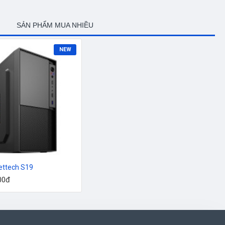
SẢN PHẨM MUA NHIỀU
NEW
ettech S19
000đ