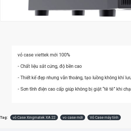
vỏ case viettek mới 100%
- Chất liệu sắt cứng, độ bền cao
- Thiết kế đẹp nhưng vẫn thoáng, tạo luồng không khí l
- Sơn tĩnh điện cao cấp giúp không bị giật “tê tê” khi c
Tag:
vỏ Case Xingmatek XA 22
vo case mới
Vỏ Case máy tính