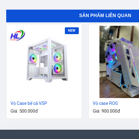
SẢN PHẨM LIÊN QUAN
NEW
Vỏ Case bể cá VSP
Vỏ case ROG
Giá: 500.000đ
Giá: 900.000đ