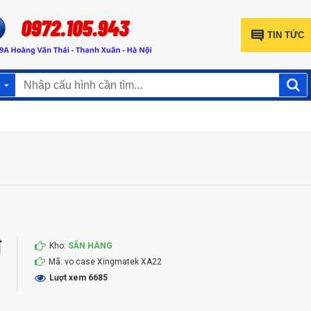
TIN TỨC
đ
Kho:
SẴN HÀNG
Mã:
vo case Xingmatek XA22
Lượt xem 6685