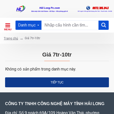
Danh mục
Giá 7tr-10tr
Trang chủ
Giá 7tr-10tr
Không có sản phẩm trong danh mục này.
TIẾP TỤC
CÔNG TY TNHH CÔNG NGHỆ MÁY TÍNH HẢI LONG
Địa chỉ: Số 9 ngách 69A/109 Hoàng Văn Thái, phường