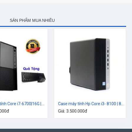
SẢN PHẨM MUA NHIỀU
Case máy tính Core i7-6700|16G |SSD 256G
Case máy tính Hp Core i3- 8100 | 8G | SSd 128G
.000đ
Giá: 3.500.000đ