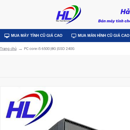
MUA MÁY TÍNH CŨ GIÁ CAO
MUA MÀN HÌNH CŨ GIÁ CAO
PC core i5 6500 |8G |SSD 240G
Trang chủ