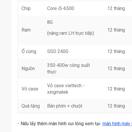
Chip
Core i5-6500
12 tháng
8G
Ram
12 tháng
(nâng ram LH trực tiếp)
Ổ cứng
SSD 240G
12 tháng
350-400w công suất
Nguồn
12 tháng
thực
Vỏ case viettech -
Vỏ case
12 tháng
xingmatek
Quà tặng
Bàn phím + chuột
12 tháng
- Nếu lấy thêm màn hình vui lòng xem tại
màn hình máy 