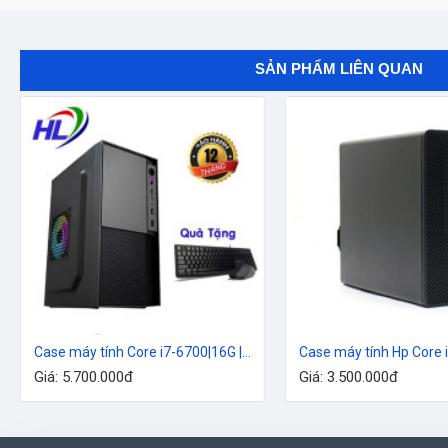
SẢN PHẨM LIÊN QUAN
Case máy tính Core i7-6700|16G |SSD 256G
Giá: 5.700.000đ
Giá: 3.500.000đ