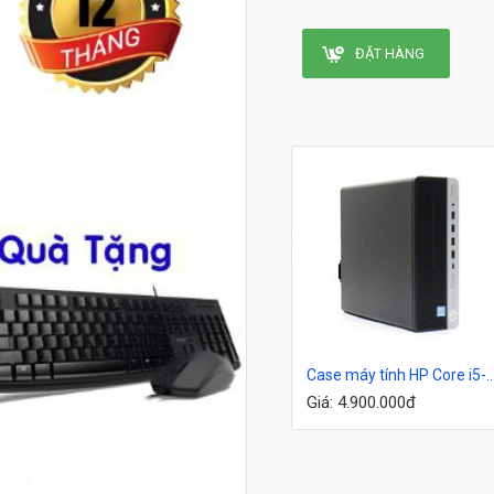
ĐẶT HÀNG
Case máy tính Core i7-6700|16G |SSD 256G
Case máy tính Hp Core i3- 8100 | 8G | SSd 128G
Case máy tính HP Core i5-8400 |8G
Giá: 3.500.000đ
Giá: 4.900.000đ