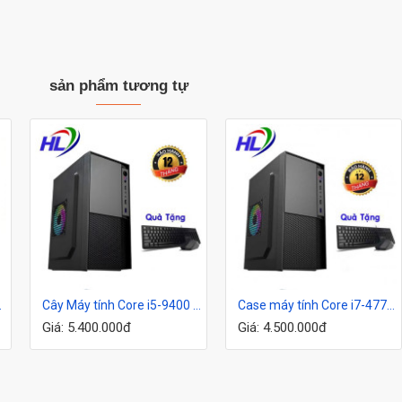
sản phẩm tương tự
| SSd 256G
Cây Máy tính Core i5-9400 |8G|SSD 240G
Case máy tính Core i7-4770|16G |SSD240G
Giá: 5.400.000đ
Giá: 4.500.000đ