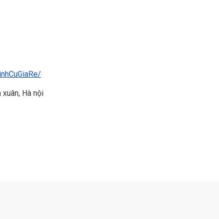
inhCuGiaRe/
 xuân, Hà nội