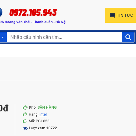
TIN TỨC
00đ
Kho:
SẴN HÀNG
Hãng:
Intel
Mã:
PC-L658
Lượt xem 10722