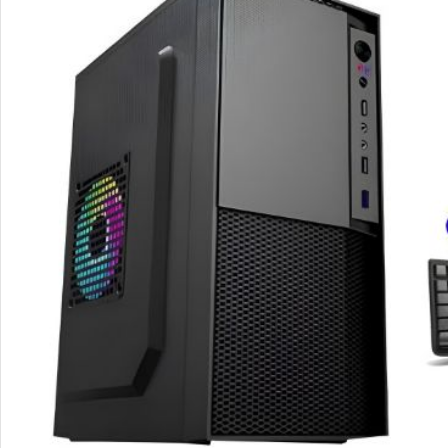
Cây Máy tính Core i5-9400 |8G|SSD 240G
Case máy tính Core i7-4770|16G |SSD240G
Giá: 4.500.000đ
Giá: 5.700.000đ