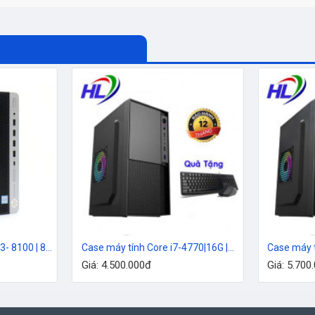
Case máy tính Hp Core i3- 8100 | 8G | SSd 128G
Case máy tính Core i7-4770|16G |SSD240G
Giá: 4.500.000đ
Giá: 5.700