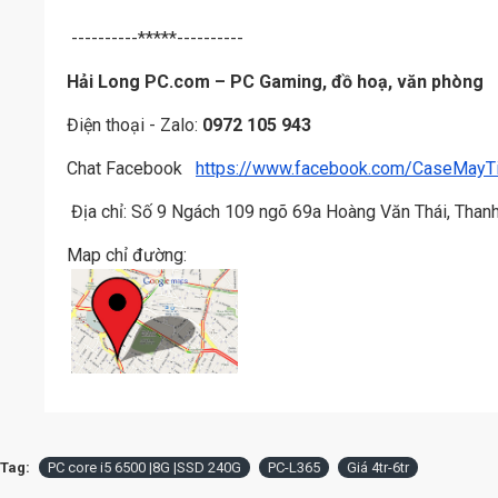
----------*****----------
Hải Long PC.com – PC Gaming, đồ hoạ, văn phòng
Điện thoại - Zalo:
0972 105 943
Chat Facebook
https://www.facebook.com/CaseMayT
Địa chỉ: Số 9 Ngách 109 ngõ 69a Hoàng Văn Thái, Thanh
Map chỉ đường:
Tag:
PC core i5 6500 |8G |SSD 240G
PC-L365
Giá 4tr-6tr